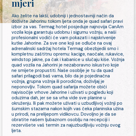
mjeri
Ako želite na lakši, udobniji i jednostavniji način da
doživite Jahorinu tokom ljeta onda je quad safari pravi
izbor za vas. Termag hotel posjeduje najnovija CanAm
vozila koja garantuju udobnu i sigurnu vožnju, a naši
profesionalni vodiči će vam pokazati i najskrivenije
kutke Jahorine. Za sve one koji se odluče na ovaj
adrenalinski sadržaj hotela Termag obezbjedii smo i
kompletnu zaštitnu opremu: kacige, naočale, rukavice,
windstop jakne, pa čak i kabanice u slučaju kiše. Vožnja
quad vozila na Jahorini je nezaboravno iskustvo koje
ne smijete propustiti. Naše osoblje je tu da quad
safari prilagodi baš vama, bilo da je pojedinačna
vožnja, grupna vožnja ili porodična, doživljaj je
neponovljiv. Tokom quad safarija možete obići
najvisočije vrhove Jahorine i uživati u pogledu koji
oduzima dah, jer se sa vrha vide sve planine u
okruženju. Ili pak možete uživati u uzbudljivoj vožnji po
šumskim stazama nakon kojih vas čeka planinska užina
u prirodi, na prelijepom vidikovcu. Dovoljno je da se
obratite našem ljubaznom osoblju na recepciji i
rezervišete vaš termin za najuzbudljiviju vožnju ovog
ljeta.