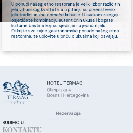
U ponudi našeg etno restorana je veliki izbor različitih
jela vrhunskog kvaliteta, a u pitanju su prvenstveno
jela tradicionalne domaće kuhunje. U svakom zalogaju
osjetićete kombinaciju autentičnih ukusa i bogate
kulturne baštine koji su sjedinjeni u jednom jelu.
Otkrijte sve tajne gastronomske ponude našeg etno
restorana, te uplovite u priču o ukusima koji osvajaju.
HOTEL TERMAG
Olimpijska 4
Bosna i Hercegovina
Rezervacija
BUDIMO U
KONTAKTU