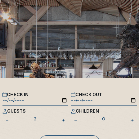
CHECK IN
CHECK OUT
GUESTS
CHILDREN
-
+
-
+